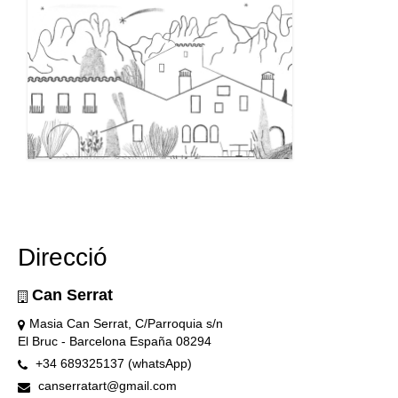
Direcció
Can Serrat
Masia Can Serrat, C/Parroquia s/n
El Bruc - Barcelona España 08294
+34 689325137 (whatsApp)
canserratart@gmail.com