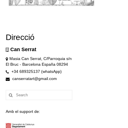
Direcció
Can Serrat
Masia Can Serrat, C/Parroquia s/n
El Bruc - Barcelona España 08294
+34 689325137 (whatsApp)
canserratart@gmail.com
Search
for:
Amb el support de: