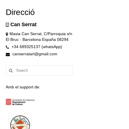
Direcció
Can Serrat
Masia Can Serrat, C/Parroquia s/n
El Bruc - Barcelona España 08294
+34 689325137 (whatsApp)
canserratart@gmail.com
Search
for:
Amb el support de: