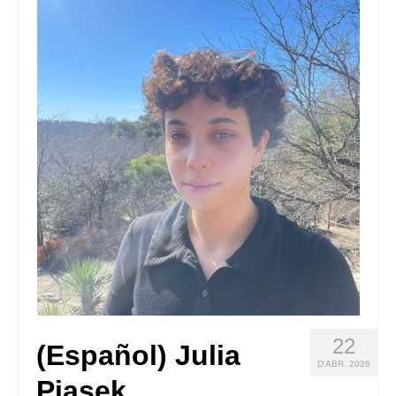
Queda’t amb nosaltres
Arxiu
Contacte
Idioma:
22
(Español) Julia
D'ABR. 2026
Piasek