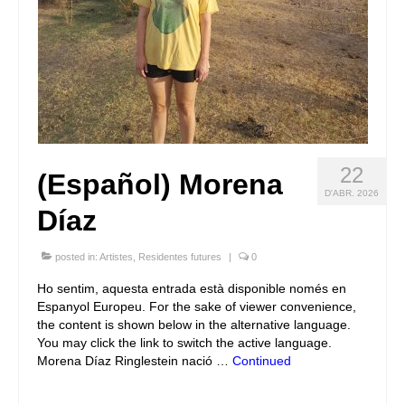
22
(Español) Morena
D'ABR. 2026
Díaz
posted in:
Artistes
,
Residentes futures
|
0
Ho sentim, aquesta entrada està disponible només en
Espanyol Europeu. For the sake of viewer convenience,
the content is shown below in the alternative language.
You may click the link to switch the active language.
Morena Díaz Ringlestein nació …
Continued