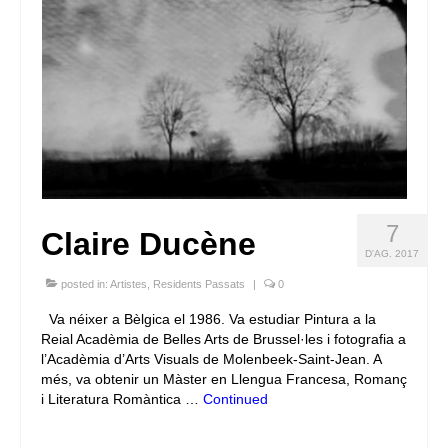
7
Claire Ducène
D'AG. 2017
posted in:
Artistes
,
Residents Passats
|
0
Va néixer a Bèlgica el 1986. Va estudiar Pintura a la
Reial Acadèmia de Belles Arts de Brussel·les i fotografia a
l’Acadèmia d’Arts Visuals de Molenbeek-Saint-Jean. A
més, va obtenir un Màster en Llengua Francesa, Romanç
i Literatura Romàntica …
Continued