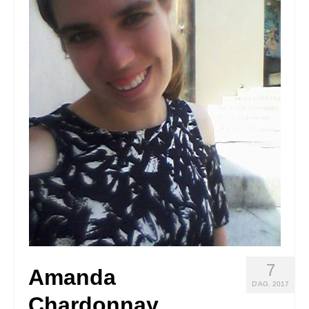
Queda’t amb nosaltres
Arxiu
Contacte
Idioma:
7
Amanda
D'AG. 2017
Chardonnay