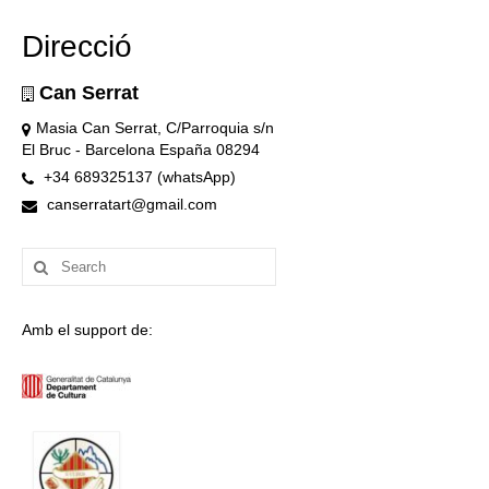
Direcció
Can Serrat
Masia Can Serrat, C/Parroquia s/n
El Bruc - Barcelona España 08294
+34 689325137 (whatsApp)
canserratart@gmail.com
Search
for:
Amb el support de: