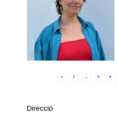
Posts
«
1
…
5
6
navigation
Direcció