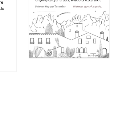
re
 de