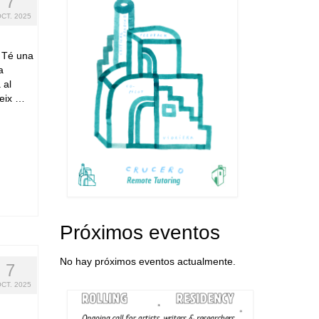
7
OCT. 2025
. Té una
a
 al
reix …
Próximos eventos
No hay próximos eventos actualmente.
7
OCT. 2025