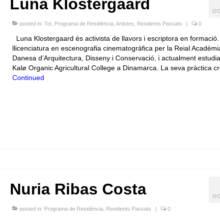
Luna Klostergaard
D'
posted in:
Tot
,
Programa de Residència
,
Artistes
,
Residents Passats
|
0
Luna Klostergaard és activista de llavors i escriptora en formació
llicenciatura en escenografia cinematogràfica per la Reial Acadèmi
Danesa d’Arquitectura, Disseny i Conservació, i actualment estudia
Kalø Organic Agricultural College a Dinamarca. La seva pràctica c
Continued
Nuria Ribas Costa
D'
posted in:
Programa de Residència
,
Residents Passats
|
0