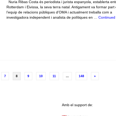
Nuria Ribas Costa és periodista i jurista espanyola, establerta ent
Rotterdam i Eivissa, la seva terra natal. Antigament va formar part
l’equip de relacions públiques d’OMA i actualment treballa com a
investigadora independent i analista de polítiques en …
Continued
7
8
9
10
11
…
148
»
Amb el support de: