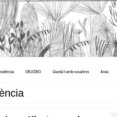
sidència
CRUCERO
Queda’t amb nosaltres
Arxiu
ència