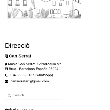
Direcció
Can Serrat
Masia Can Serrat, C/Parroquia s/n
El Bruc - Barcelona España 08294
+34 689325137 (whatsApp)
canserratart@gmail.com
Search
for:
Amb el support de: