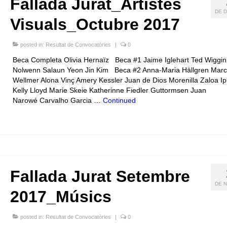
Fallada Jurat_Artistes
DE D
Visuals_Octubre 2017
posted in:
Resultat de Convocatòries
|
0
Beca Completa Olivia Hernaïz Beca #1 Jaime Iglehart Ted Wiggin
Nolwenn Salaun Yeon Jin Kim Beca #2 Anna-Maria Hällgren Marc
Wellmer Alona Vinç Amery Kessler Juan de Dios Morenilla Zaloa Ip
Kelly Lloyd Marie Skeie Katherinne Fiedler Guttormsen Juan
Narowé Carvalho Garcia …
Continued
Fallada Jurat Setembre
DE N
2017_Músics
posted in:
Resultat de Convocatòries
|
0