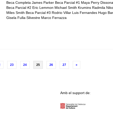
Beca Completa James Parker Beca Parcial #1 Maya Perry Dissona
Beca Parcial #2 Eric Lemmon Michael Smith Krumins Radmila Nik
Miles Smith Beca Parcial #3 Rodrio Villar Luis Fernandes Hugo Ba
Gisela Fulla-Silvestre Marco Ferrazza
2
23
24
25
26
27
»
Amb el support de: