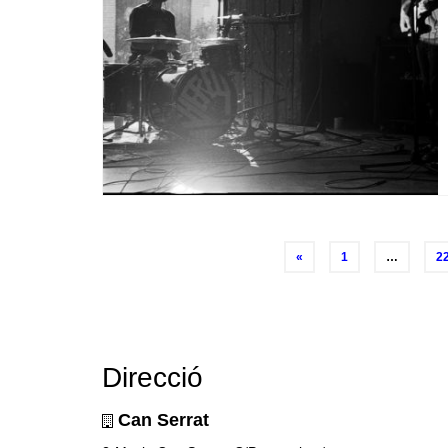
Posts
«
1
…
2
navigation
Direcció
Can Serrat