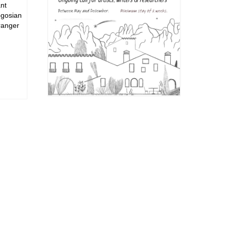
nt
ogosian
ranger