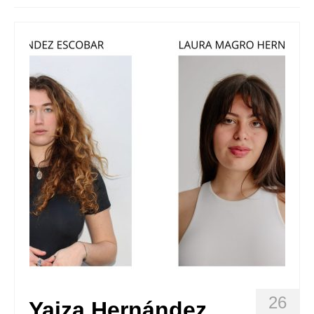
Quedate con nosotras
Archivo
Contacto
Idioma:
26
Yaiza Hernández