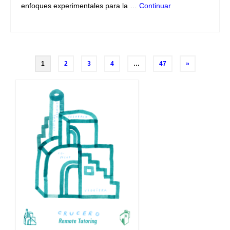
enfoques experimentales para la …
Continuar
Navegación
1
2
3
4
…
47
»
de
entradas