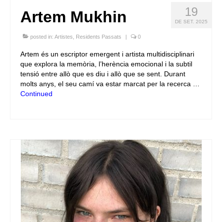
19
Artem Mukhin
DE SET. 2025
posted in:
Artistes
,
Residents Passats
|
0
Artem és un escriptor emergent i artista multidisciplinari
que explora la memòria, l’herència emocional i la subtil
tensió entre allò que es diu i allò que se sent. Durant
molts anys, el seu camí va estar marcat per la recerca …
Continued