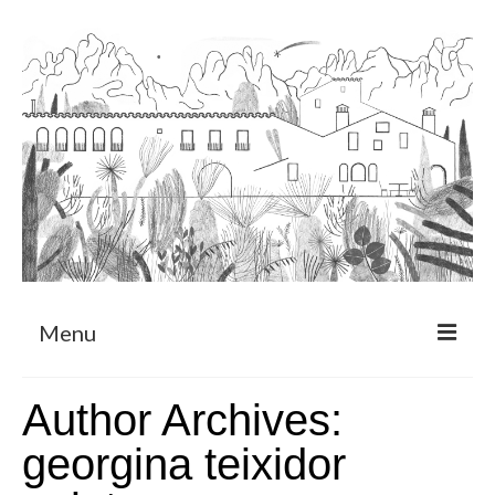
Menu
Sobre
Author Archives:
Programa de Residència
georgina teixidor
CRUCERO