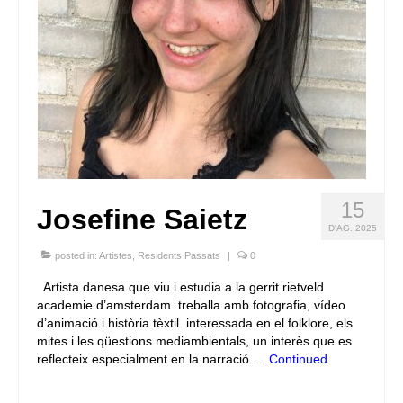
15
Josefine Saietz
D'AG. 2025
posted in:
Artistes
,
Residents Passats
|
0
Artista danesa que viu i estudia a la gerrit rietveld
academie d’amsterdam. treballa amb fotografia, vídeo
d’animació i història tèxtil. interessada en el folklore, els
mites i les qüestions mediambientals, un interès que es
reflecteix especialment en la narració …
Continued