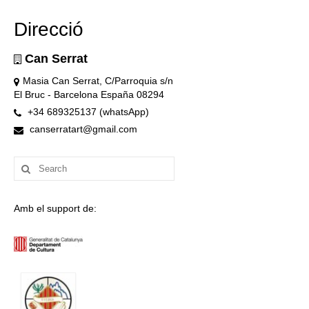
Direcció
Can Serrat
Masia Can Serrat, C/Parroquia s/n
El Bruc - Barcelona España 08294
+34 689325137 (whatsApp)
canserratart@gmail.com
Search
for:
Amb el support de: