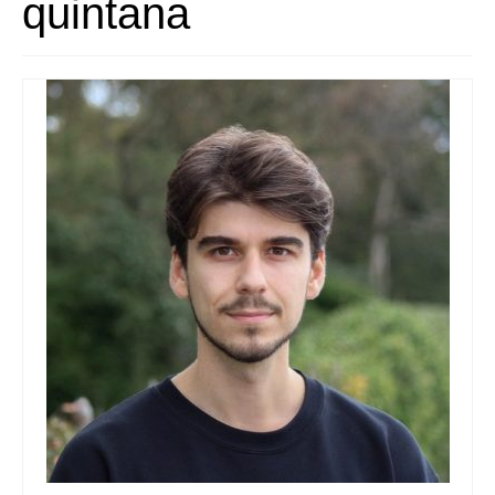
quintana
Queda’t amb nosaltres
Arxiu
Contacte
Idioma: