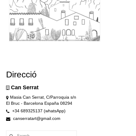
Direcció
Can Serrat
Masia Can Serrat, C/Parroquia s/n
El Bruc - Barcelona España 08294
+34 689325137 (whatsApp)
canserratart@gmail.com
Search