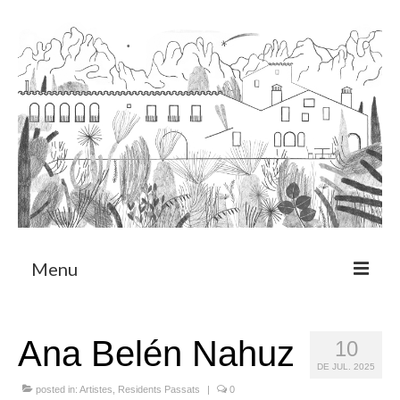
Menu
Sobre
Ana Belén Nahuz
10
Programa de Residència
DE JUL. 2025
CRUCERO
posted in:
Artistes
,
Residents Passats
|
0