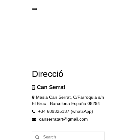
Direcció
Can Serrat
Masia Can Serrat, C/Parroquia s/n
El Bruc - Barcelona España 08294
+34 689325137 (whatsApp)
canserratart@gmail.com
Search