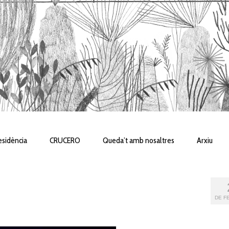
sidència
CRUCERO
Queda’t amb nosaltres
Arxiu
DE FE