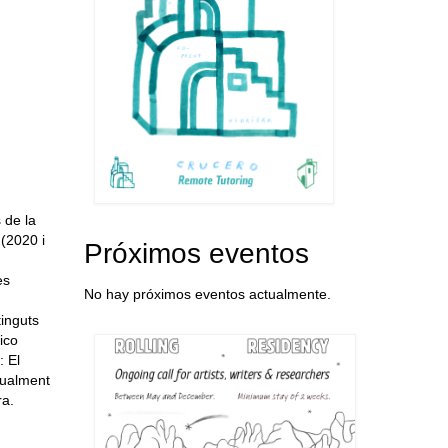
 de la
 (2020 i
Próximos eventos
es
No hay próximos eventos actualmente.
tinguts
ico
: El
ctualment
ra.