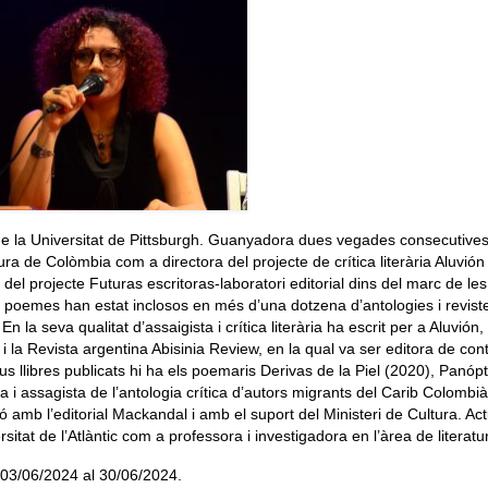
 de la Universitat de Pittsburgh. Guanyadora dues vegades consecutives
tura de Colòmbia com a directora del projecte de crítica literària Aluvión
el projecte Futuras escritoras-laboratori editorial dins del marc de les
us poemes han estat inclosos en més d’una dotzena d’antologies i revist
n la seva qualitat d’assaigista i crítica literària ha escrit per a Aluvión,
 i la Revista argentina Abisinia Review, en la qual va ser editora de con
us llibres publicats hi ha els poemaris Derivas de la Piel (2020), Panópt
 i assagista de l’antologia crítica d’autors migrants del Carib Colombià
ió amb l’editorial Mackandal i amb el suport del Ministeri de Cultura. A
itat de l’Atlàntic com a professora i investigadora en l’àrea de literatu
l 03/06/2024 al 30/06/2024.