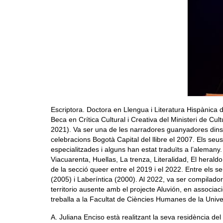
Escriptora. Doctora en Llengua i Literatura Hispànica
Beca en Crítica Cultural i Creativa del Ministeri de Cul
2021). Va ser una de les narradores guanyadores dins d
celebracions Bogotà Capital del llibre el 2007. Els se
especialitzades i alguns han estat traduïts a l’alemany. E
Viacuarenta, Huellas, La trenza, Literalidad, El heraldo
de la secció queer entre el 2019 i el 2022. Entre els se
(2005) i Laberíntica (2000). Al 2022, va ser compiladora
territorio ausente amb el projecte Aluvión, en associac
treballa a la Facultat de Ciències Humanes de la Univers
A. Juliana Enciso està realitzant la seva residència de