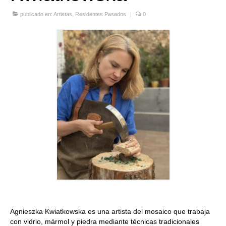
Quedate con nosotras
publicado en:
Artistas
,
Residentes Pasados
|
0
Archivo
Contacto
Idioma:
Agnieszka Kwiatkowska es una artista del mosaico que trabaja
con vidrio, mármol y piedra mediante técnicas tradicionales