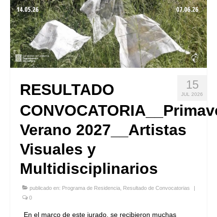
15
RESULTADO
JUL 2026
CONVOCATORIA__Primave
Verano 2027__Artistas
Visuales y
Multidisciplinarios
publicado en:
Programa de Residencia
,
Resultado de Convocatorias
|
0
En el marco de este jurado, se recibieron muchas