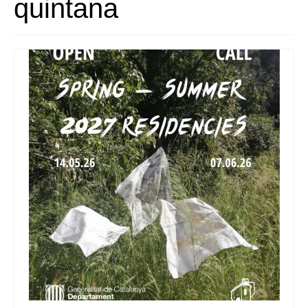
quintana
Quedate con nosotras
Archivo
Contacto
Idioma: