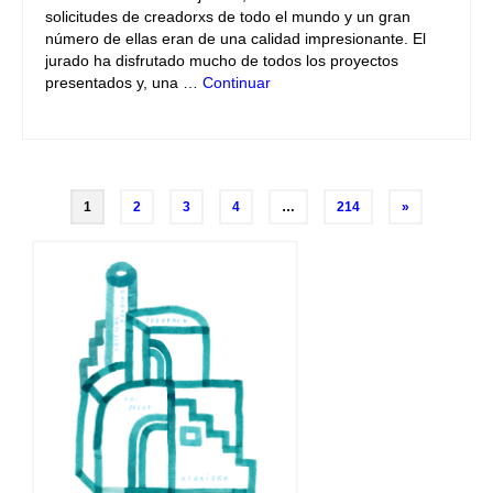
solicitudes de creadorxs de todo el mundo y un gran
número de ellas eran de una calidad impresionante. El
jurado ha disfrutado mucho de todos los proyectos
presentados y, una …
Continuar
Navegación
1
2
3
4
…
214
»
de
entradas