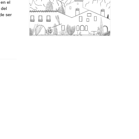
 en el
 del
 de ser