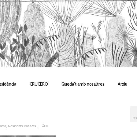
sidència
CRUCERO
Queda’t amb nosaltres
Arxiu
D'
leta
,
Residents Passats
|
0