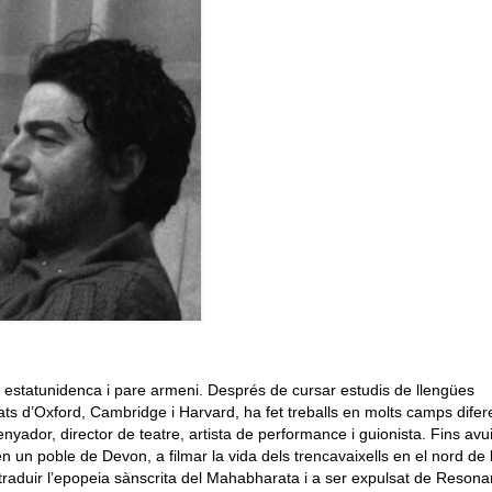
 estatunidenca i pare armeni. Després de cursar estudis de llengües
itats d’Oxford, Cambridge i Harvard, ha fet treballs en molts camps difer
nyador, director de teatre, artista de performance i guionista. Fins avui
en un poble de Devon, a filmar la vida dels trencavaixells en el nord de l
a traduir l’epopeia sànscrita del Mahabharata i a ser expulsat de Reso