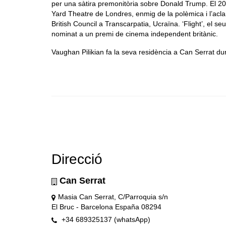
per una sàtira premonitòria sobre Donald Trump. El 20
Yard Theatre de Londres, enmig de la polèmica i l’aclamac
British Council a Transcarpatia, Ucraïna. ‘Flight’, el s
nominat a un premi de cinema independent britànic.
Vaughan Pilikian fa la seva residència a Can Serrat d
Direcció
Can Serrat
Masia Can Serrat, C/Parroquia s/n
El Bruc - Barcelona España 08294
+34 689325137 (whatsApp)