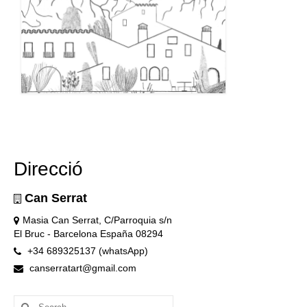
Direcció
Can Serrat
Masia Can Serrat, C/Parroquia s/n
El Bruc - Barcelona España 08294
+34 689325137 (whatsApp)
canserratart@gmail.com
Search