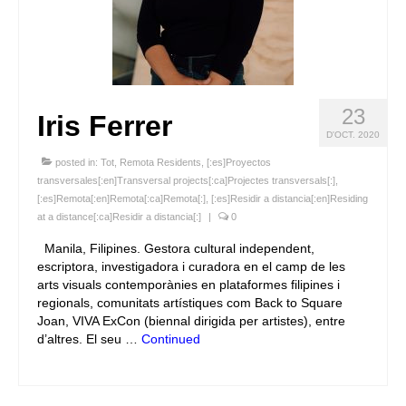
23
Iris Ferrer
D'OCT. 2020
posted in:
Tot
,
Remota Residents
,
[:es]Proyectos
transversales[:en]Transversal projects[:ca]Projectes transversals[:]
,
[:es]Remota[:en]Remota[:ca]Remota[:]
,
[:es]Residir a distancia[:en]Residing
at a distance[:ca]Residir a distancia[:]
|
0
Manila, Filipines. Gestora cultural independent,
escriptora, investigadora i curadora en el camp de les
arts visuals contemporànies en plataformes filipines i
regionals, comunitats artístiques com Back to Square
Joan, VIVA ExCon (biennal dirigida per artistes), entre
d’altres. El seu …
Continued