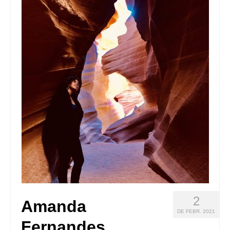
Queda’t amb nosaltres
Arxiu
Contacte
Idioma:
2
Amanda
DE FEBR. 2021
Fernandes