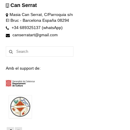
Can Serrat
Masia Can Serrat, C/Parroquia s/n
El Bruc - Barcelona España 08294
+34 689325137 (whatsApp)
canserratart@gmail.com
Search
for:
Amb el support de: