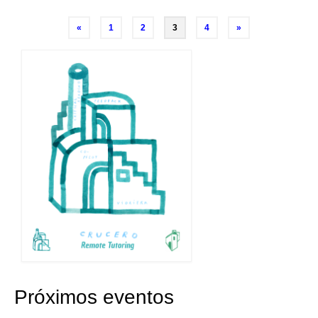
Posts
«
1
2
3
4
»
navigation
Próximos eventos