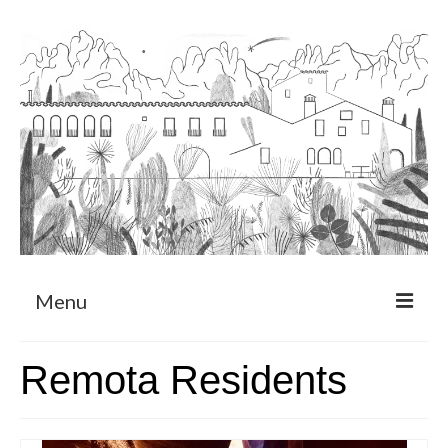
Menu
Sobre
Remota Residents
Programa de Residència
CRUCERO