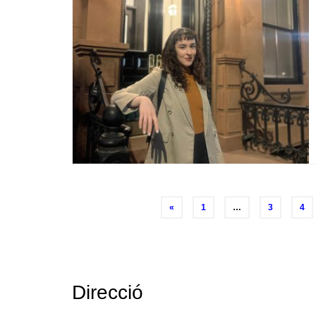
Posts
«
1
…
3
4
navigation
Direcció