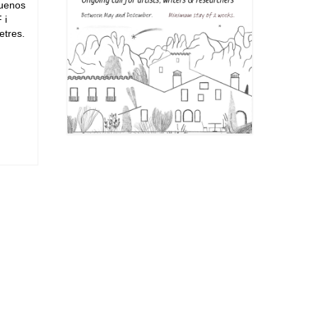
Buenos
 i
etres.