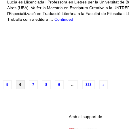
Lucía és Llicenciada i Professora en Lletres per la Universitat de 
Aires (UBA). Va fer la Maestria en Escriptura Creativa a la UNTREF
l’Especialització en Traducció Literària a la Facultat de Filosofia i Ll
Treballa com a editora …
Continued
5
6
7
8
9
…
323
»
Amb el support de: