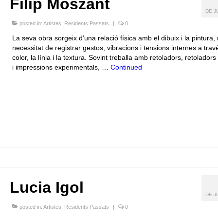
Filip Moszant
DE J
posted in:
Artistes
,
Residents Passats
|
0
La seva obra sorgeix d’una relació física amb el dibuix i la pintura,
necessitat de registrar gestos, vibracions i tensions internes a trav
color, la línia i la textura. Sovint treballa amb retoladors, retoladors 
i impressions experimentals, …
Continued
Lucia Igol
DE J
posted in:
Artistes
,
Residents Passats
|
0