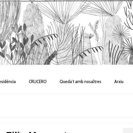
sidència
CRUCERO
Queda’t amb nosaltres
Arxiu