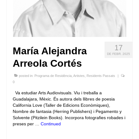
17
María Alejandra
DE FEBR. 2025
Arreola Cortés
posted in:
Programa de Residència
,
Artistes
,
Residents Passats
|
0
Va estudiar Arts Audiovisuals. Viu i treballa a
Guadalajara, Mèxic. És autora dels llibres de poesia
California Love (Taller de Edicions Econòmiques),
Nombre de fantasia (Herring Publishers) i Pegamento y
Solvente (Pitzilein Books). Incorpora fotografies robades i
preses per …
Continued