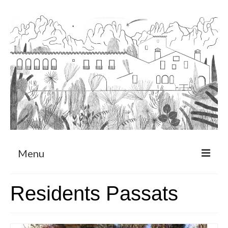
Menu
Sobre
Residents Passats
Programa de Residència
CRUCERO