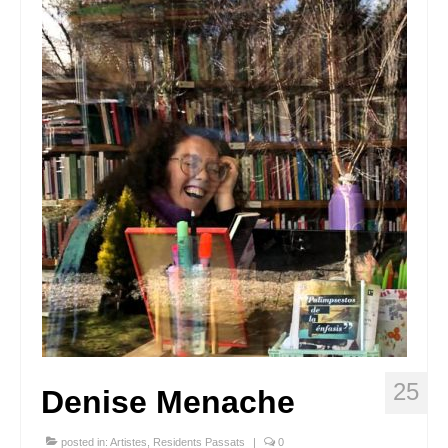
Queda’t amb nosaltres
Arxiu
Contacte
Idioma:
25
Denise Menache
posted in:
Artistes
,
Residents Passats
|
0