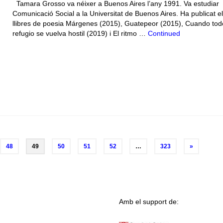
Tamara Grosso va néixer a Buenos Aires l’any 1991. Va estudiar
Comunicació Social a la Universitat de Buenos Aires. Ha publicat e
llibres de poesia Márgenes (2015), Guatepeor (2015), Cuando tod
refugio se vuelva hostil (2019) i El ritmo …
Continued
48
49
50
51
52
…
323
»
Amb el support de: