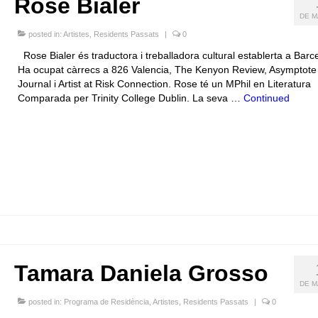
Rose Bialer
DE M
posted in:
Artistes
,
Residents Passats
|
0
Rose Bialer és traductora i treballadora cultural establerta a Barc
Ha ocupat càrrecs a 826 Valencia, The Kenyon Review, Asymptote
Journal i Artist at Risk Connection. Rose té un MPhil en Literatura
Comparada per Trinity College Dublin. La seva …
Continued
Tamara Daniela Grosso
DE M
posted in:
Programa de Residència
,
Artistes
,
Residents Passats
|
0