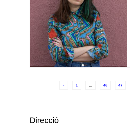
Posts
«
1
…
46
47
navigation
Direcció