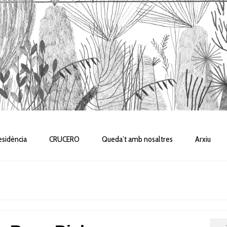
sidència
CRUCERO
Queda’t amb nosaltres
Arxiu