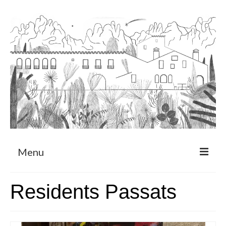
Menu
Sobre
Residents Passats
Programa de Residència
CRUCERO