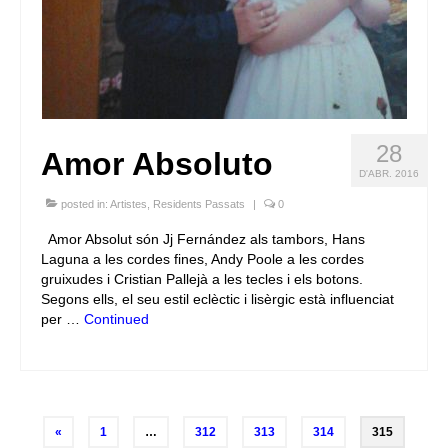
28
Amor Absoluto
D'ABR. 2016
posted in:
Artistes
,
Residents Passats
|
0
Amor Absolut són Jj Fernández als tambors, Hans
Laguna a les cordes fines, Andy Poole a les cordes
gruixudes i Cristian Pallejà a les tecles i els botons.
Segons ells, el seu estil eclèctic i lisèrgic està influenciat
per …
Continued
Posts
«
1
…
312
313
314
315