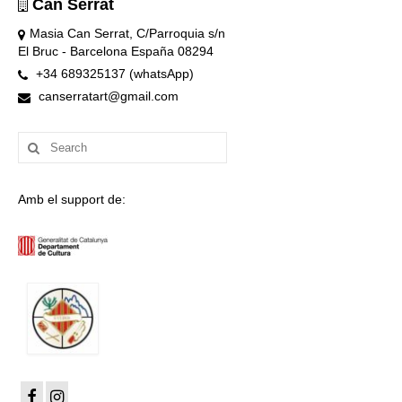
Can Serrat
Masia Can Serrat, C/Parroquia s/n
El Bruc - Barcelona España 08294
+34 689325137 (whatsApp)
canserratart@gmail.com
Search
for:
Amb el support de: