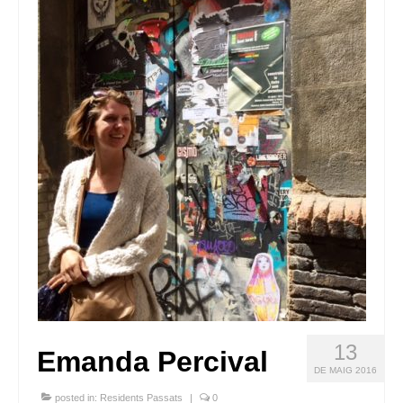
Queda’t amb nosaltres
Arxiu
Contacte
Idioma:
13
Emanda Percival
DE MAIG 2016
posted in:
Residents Passats
|
0