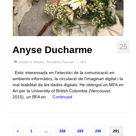
25
Anyse Ducharme
posted in:
Artistes
,
Residents Passats
|
0
Estic interessada en l’interstici de la comunicació en
ambients informàtics, la circulació de l’imaginari digital i la
mal·leabilitat de les dades digitals. He obtingut un MFA en
Art per la University of British Columbia (Vancouver,
2015), un BFA en …
Continued
Posts
«
1
…
288
289
290
291