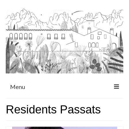
Menu
Sobre
Residents Passats
Programa de Residència
CRUCERO