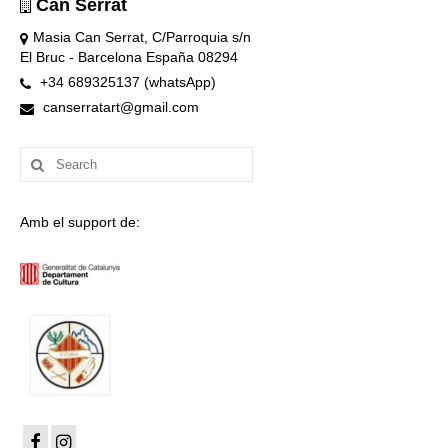
Can Serrat
Masia Can Serrat, C/Parroquia s/n
El Bruc - Barcelona España 08294
+34 689325137 (whatsApp)
canserratart@gmail.com
Search
for:
Amb el support de: