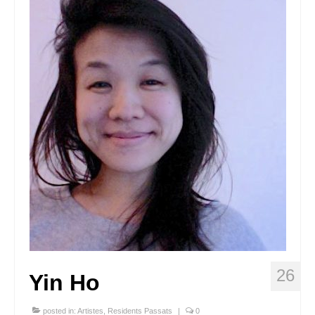
Queda’t amb nosaltres
Arxiu
Contacte
Idioma:
26
Yin Ho
posted in:
Artistes
,
Residents Passats
|
0