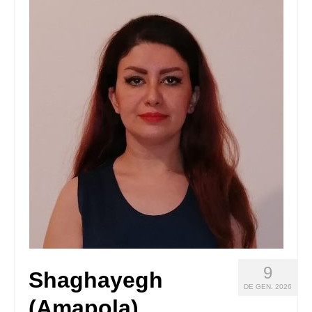
Queda’t amb nosaltres
Arxiu
Contacte
Idioma:
9
Shaghayegh
DE GEN. 2026
(Amapola)