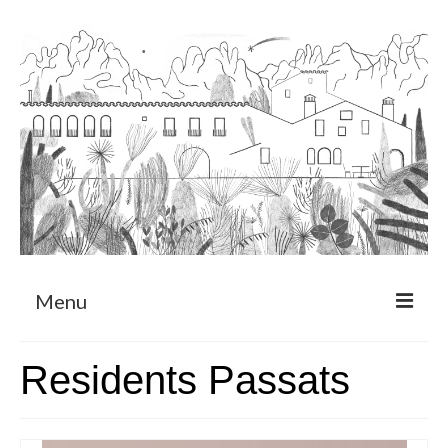
Menu
Sobre
Residents Passats
Programa de Residència
CRUCERO