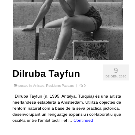
9
Dilruba Tayfun
DE GEN. 2026
posted in:
Artistes
,
Residents Passats
|
0
Dilruba Tayfun (n. 1995, Antalya, Turquia) és una artista
neerlandesa establerta a Amsterdam. Utilitza objectes de
l’entorn natural com a base de la seva pràctica pictòrica,
desenvolupant un llenguatge expansiu i col·laboratiu que
oscil·la entre l’àmbit tàctil i el …
Continued