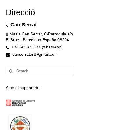
Direcció
Can Serrat
Masia Can Serrat, C/Parroquia s/n
El Bruc - Barcelona España 08294
+34 689325137 (whatsApp)
canserratart@gmail.com
Search
for:
Amb el support de: