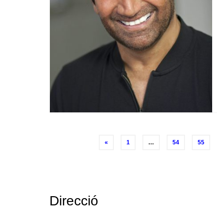
Posts
«
1
…
54
55
navigation
Direcció