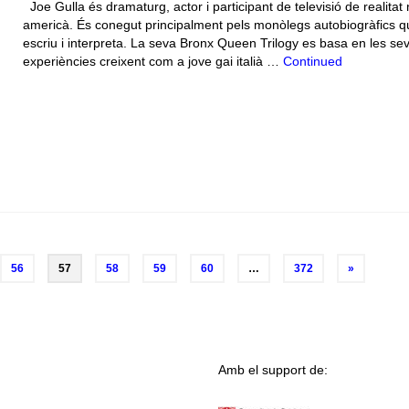
Joe Gulla és dramaturg, actor i participant de televisió de realitat
americà. És conegut principalment pels monòlegs autobiogràfics q
escriu i interpreta. La seva Bronx Queen Trilogy es basa en les se
experiències creixent com a jove gai italià …
Continued
56
57
58
59
60
…
372
»
Amb el support de: