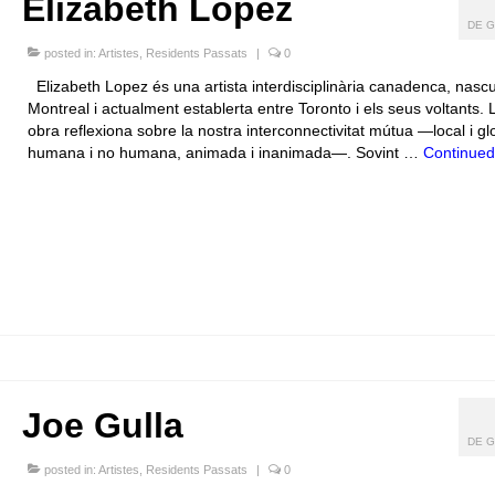
Elizabeth Lopez
DE G
posted in:
Artistes
,
Residents Passats
|
0
Elizabeth Lopez és una artista interdisciplinària canadenca, nasc
Montreal i actualment establerta entre Toronto i els seus voltants.
obra reflexiona sobre la nostra interconnectivitat mútua —local i gl
humana i no humana, animada i inanimada—. Sovint …
Continued
Joe Gulla
DE G
posted in:
Artistes
,
Residents Passats
|
0