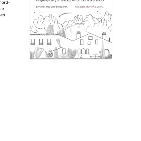
 nord-
ue
ves