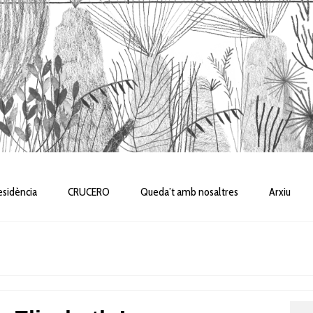
sidència
CRUCERO
Queda’t amb nosaltres
Arxiu