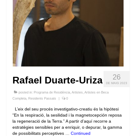
26
Rafael Duarte-Uriza
DE MAIG 2023
posted in:
Programa de Residència
,
Artistes
,
Artistes en Beca
Completa
,
Residents Passats
|
0
L’eix del seu procés investigativo-creatiu és la hipòtesi
“En la respiració, la sesilidad i la magnetocepción reposa
la regeneració de la Terra.” A partir d’aquí recorre a
estratègies sensibles per a enriquir, o depurar, la gamma
de possibilitats perceptives …
Continued