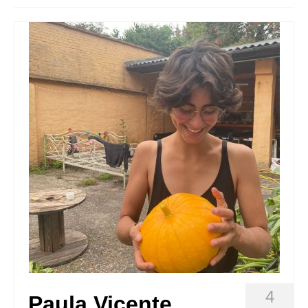
Queda’t amb nosaltres
Arxiu
Contacte
Idioma:
4
Paula Vicente