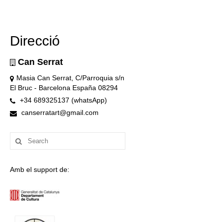
Direcció
Can Serrat
Masia Can Serrat, C/Parroquia s/n
El Bruc - Barcelona España 08294
+34 689325137 (whatsApp)
canserratart@gmail.com
Search
for:
Amb el support de: