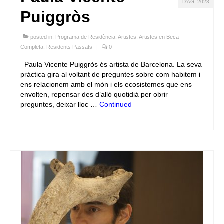
D'AG. 2023
Puiggròs
posted in:
Programa de Residència
,
Artistes
,
Artistes en Beca
Completa
,
Residents Passats
|
0
Paula Vicente Puiggròs és artista de Barcelona. La seva
pràctica gira al voltant de preguntes sobre com habitem i
ens relacionem amb el món i els ecosistemes que ens
envolten, repensar des d’allò quotidià per obrir
preguntes, deixar lloc …
Continued