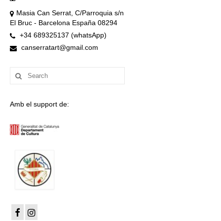
Masia Can Serrat, C/Parroquia s/n
El Bruc - Barcelona España 08294
+34 689325137 (whatsApp)
canserratart@gmail.com
Search
for:
Amb el support de: