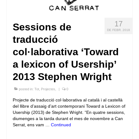
17
Sessions de
DE FEBR. 2018
traducció
col·laborativa ‘Toward
a lexicon of Usership’
2013 Stephen Wright
posted in:
Tot
,
Projectes
,
|
0
Projecte de traducció col·laborativa al català i al castellà
del llibre d’assaig d’art contemporani Toward a Lexicon of
Usership (2013) de Stephen Wright. “En quatre sessions,
diumenges a la tarda durant el mes de novembre a Can
Serrat, ens vam …
Continued