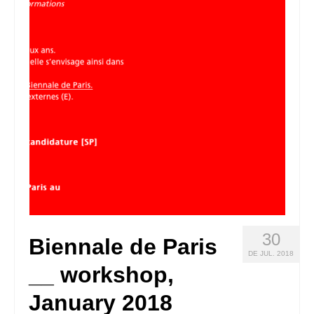
Queda’t amb nosaltres
Arxiu
Contacte
Idioma:
30
Biennale de Paris
DE JUL. 2018
__ workshop,
January 2018