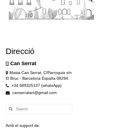
Direcció
Can Serrat
Masia Can Serrat, C/Parroquia s/n
El Bruc - Barcelona España 08294
+34 689325137 (whatsApp)
canserratart@gmail.com
Search
for:
Amb el support de: