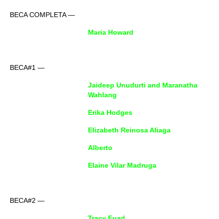
BECA COMPLETA —
Maria Howard
BECA#1 —
Jaideep Unudurti and Maranatha
Wahlang
Erika Hodges
Elizabeth Reinosa Aliaga
Alberto
Elaine Vilar Madruga
BECA#2 —
Tracy Fuad