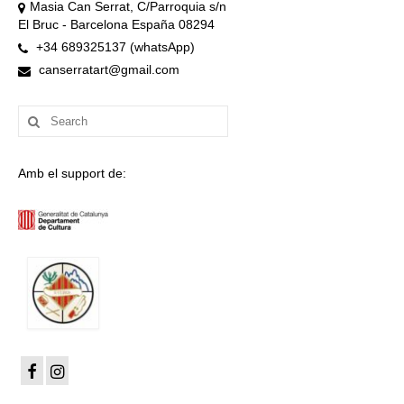
Masia Can Serrat, C/Parroquia s/n
El Bruc - Barcelona España 08294
+34 689325137 (whatsApp)
canserratart@gmail.com
Search
for:
Amb el support de: