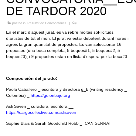
DE TARDOR 2020
Queda’t amb nosaltres
Arxiu
posted in:
Resultat de Convocatòries
|
0
En el marc d’aquest jurat, es va rebre moltes sol·licituds
Contacte
d’artistes de tot el món. El jurat va estar debatent durant hores i
agreix la gran quantitat de propostes. Es van seleccionar 16
Idioma:
propostes (una beca completa, 5 beques#1, 5 beques#2, 5
beques#3), i 9 propostes estan en llista d’espera per la beca#3.
Composición del jurado:
Paola Caballero _ escritora y directora g_b (writing residency _
Colombia) _
https://guionbajo.org
Asli Seven _ curadora, escritora __
https://cargocollective.com/asliseven
Sophie Blais & Sarah Goodchild Robb _ CAN SERRAT