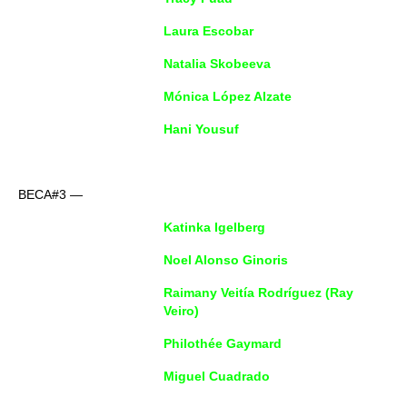
Laura Escobar
Natalia Skobeeva
Mónica López Alzate
Hani Yousuf
BECA#3 —
Katinka Igelberg
Noel Alonso Ginoris
Raimany Veitía Rodríguez (Ray
Veiro)
Philothée Gaymard
Miguel Cuadrado