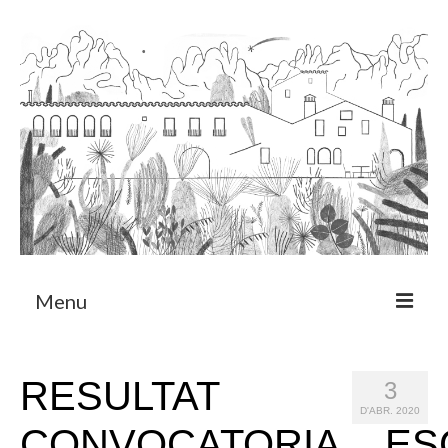
Menu
Sobre
RESULTAT
3
Programa de Residència
D'ABR. 2020
CONVOCATORIA__ES
CRUCERO