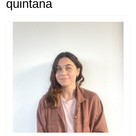
quintana
Queda’t amb nosaltres
Arxiu
Contacte
Idioma: