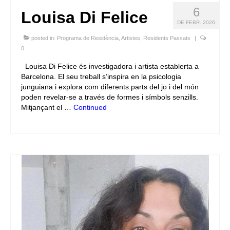
6
Louisa Di Felice
DE FEBR. 2026
posted in:
Programa de Residència
,
Artistes
,
Residents Passats
|
0
Louisa Di Felice és investigadora i artista establerta a
Barcelona. El seu treball s’inspira en la psicologia
junguiana i explora com diferents parts del jo i del món
poden revelar-se a través de formes i símbols senzills.
Mitjançant el …
Continued