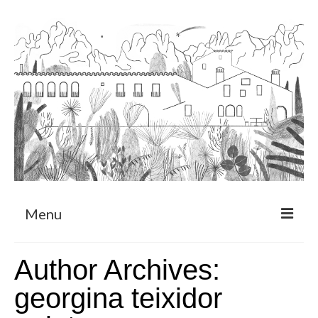
Menu
Sobre
Author Archives:
Programa de Residència
georgina teixidor
CRUCERO