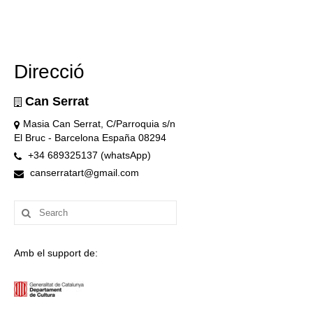
Direcció
Can Serrat
Masia Can Serrat, C/Parroquia s/n
El Bruc - Barcelona España 08294
+34 689325137 (whatsApp)
canserratart@gmail.com
Search
for:
Amb el support de: