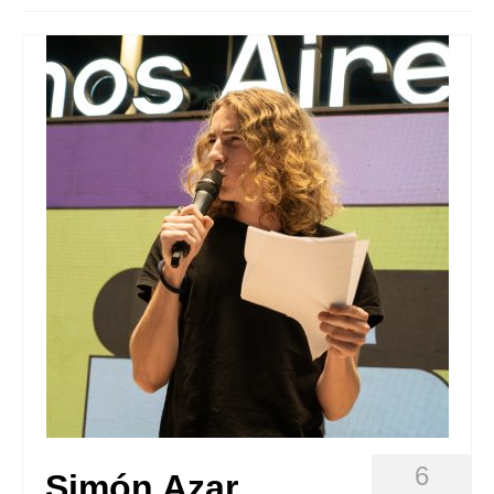
Queda’t amb nosaltres
Arxiu
Contacte
Idioma:
6
Simón Azar