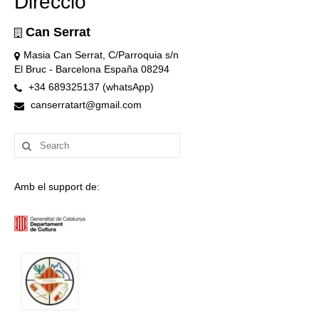
Direcció
Can Serrat
Masia Can Serrat, C/Parroquia s/n
El Bruc - Barcelona España 08294
+34 689325137 (whatsApp)
canserratart@gmail.com
Search
for:
Amb el support de: