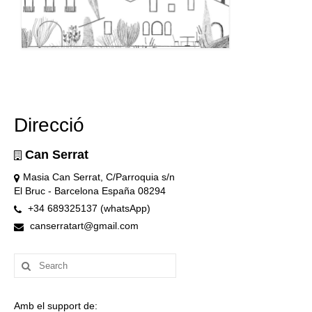
Direcció
Can Serrat
Masia Can Serrat, C/Parroquia s/n
El Bruc - Barcelona España 08294
+34 689325137 (whatsApp)
canserratart@gmail.com
Search
for:
Amb el support de: