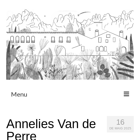
Menu
Sobre
Annelies Van de
16
Programa de Residència
DE MAIG 2025
Perre
CRUCERO