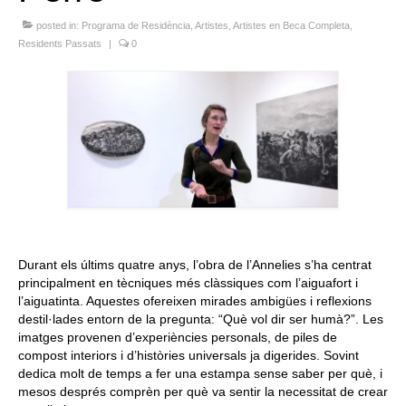
Queda’t amb nosaltres
posted in:
Programa de Residència
,
Artistes
,
Artistes en Beca Completa
,
Residents Passats
|
0
Arxiu
Contacte
Idioma:
Durant els últims quatre anys, l’obra de l’Annelies s’ha centrat
principalment en tècniques més clàssiques com l’aiguafort i
l’aiguatinta. Aquestes ofereixen mirades ambigües i reflexions
destil·lades entorn de la pregunta: “Què vol dir ser humà?”. Les
imatges provenen d’experiències personals, de piles de
compost interiors i d’històries universals ja digerides. Sovint
dedica molt de temps a fer una estampa sense saber per què, i
mesos després comprèn per què va sentir la necessitat de crear