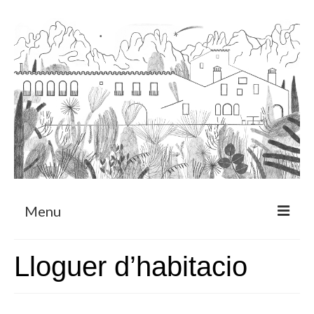
Menu
Sobre
Lloguer d’habitacio
Programa de Residència
CRUCERO