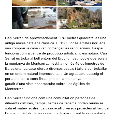
Can Serrat, de aproximadament 1187 metres quadrats, és una
antiga masia catalana clàssica. El 1989, onze artistes noruecs
van comprar la casa i van començar les renovacions. L’espai
funciona com a centre de producció artística i d’escriptura. Can
Serrat es troba al bell entorn del Bruc, un petit poble que voreja
la muntanya de Montserrat, i està a només 45 quilòmetres de
Barcelona. La casa ofereix diversos espais i tallers per treballar
en un entorn natural impressionant. Un agradable passeig el
porta des de la casa fins al peu de la muntanya, on es pot
gaudir d’una vista espectacular sobre Les
Agülles
de
Montserrat.
Can Serrat funciona com una comunitat on persones de
diferents cultures, camps i temes de recerca poden reunir-se
sota el mateix sostre. La casa acull diversos projectes al llarg de
l’any en què tots i totes poden participar durant la seva estada