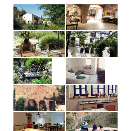
Queda’t amb nosaltres
Arxiu
Contacte
Idioma: