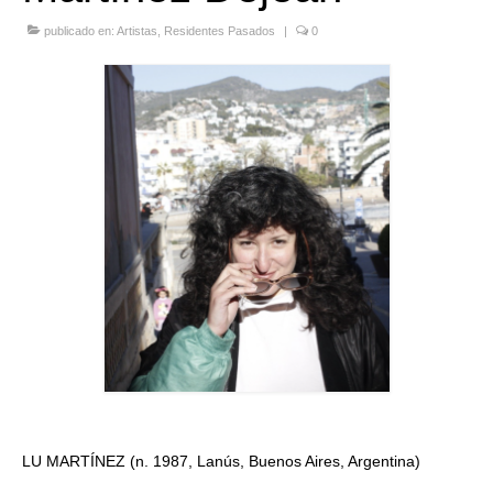
Quedate con nosotras
publicado en:
Artistas
,
Residentes Pasados
|
0
Archivo
Contacto
Idioma:
LU MARTÍNEZ (n. 1987, Lanús, Buenos Aires, Argentina)