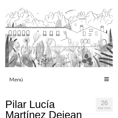
Menú
Acerca
Pilar Lucía
26
Programa de residencia
ENE 2024
Martínez Dejean
CRUCERO