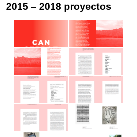
2015 – 2018 proyectos
Quedate con nosotras
Archivo
Contacto
Idioma: