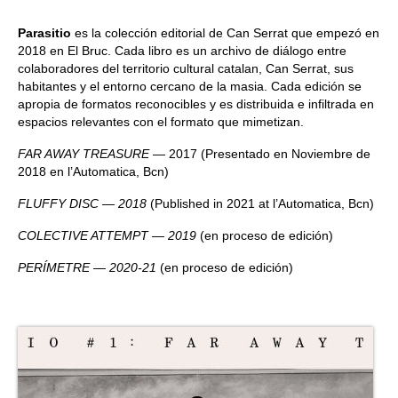
Quedate con nosotras
Parasitio
es la colección editorial de Can Serrat que empezó en
2018 en El Bruc. Cada libro es un archivo de diálogo entre
Archivo
colaboradores del territorio cultural catalan, Can Serrat, sus
habitantes y el entorno cercano de la masia. Cada edición se
Contacto
apropia de formatos reconocibles y es distribuida e infiltrada en
espacios relevantes con el formato que mimetizan.
Idioma:
FAR AWAY TREASURE
— 2017 (Presentado en Noviembre de
2018 en l’Automatica, Bcn)
FLUFFY DISC — 2018
(Published in 2021 at l’Automatica, Bcn)
COLECTIVE ATTEMPT — 2019
(en proceso de edición)
PERÍMETRE — 2020-21
(en proceso de edición)