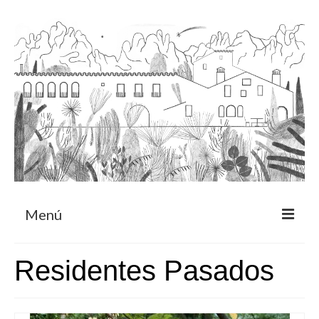
Menú
Acerca
Residentes Pasados
Programa de residencia
CRUCERO