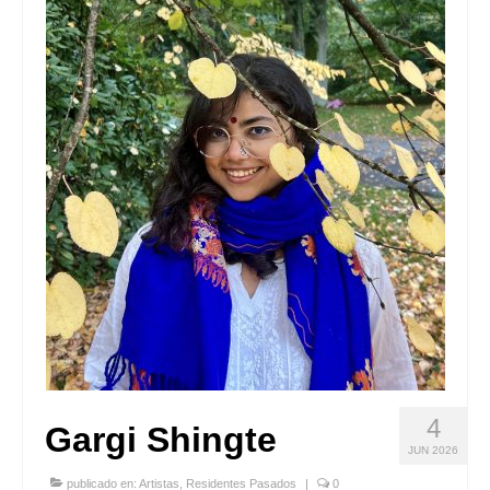
Quedate con nosotras
Archivo
Contacto
Idioma:
4
Gargi Shingte
JUN 2026
publicado en:
Artistas
,
Residentes Pasados
|
0