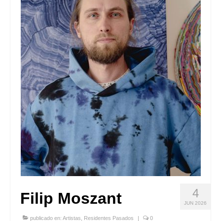
Quedate con nosotras
Archivo
Contacto
Idioma:
4
Filip Moszant
JUN 2026
publicado en:
Artistas
,
Residentes Pasados
|
0