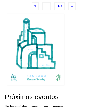
de
9
…
323
»
entradas
Próximos eventos
No hay próximos eventos actualmente.