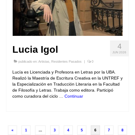
4
Lucia Igol
JUN 2026
publicado en:
Artistas
,
Residentes Pasados
|
0
Lucía es Licenciada y Profesora en Letras por la UBA.
Realizó la Maestría de Escritura Creativa en la UNTREF y
la Especialización en Traducción Literaria en la Facultad
de Filosofía y Letras. Trabaja como editora. Participó
como curadora del ciclo …
Continuar
Navegación
«
1
…
3
4
5
6
7
8