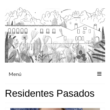
Menú
Acerca
Residentes Pasados
Programa de residencia
CRUCERO