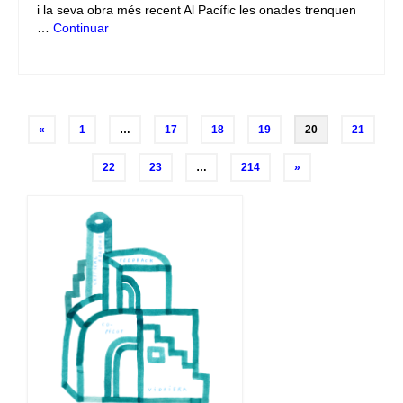
i la seva obra més recent Al Pacífic les onades trenquen
…
Continuar
Navegación
«
1
…
17
18
19
20
21
de
22
23
…
214
»
entradas