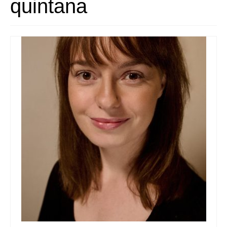
quintana
Quedate con nosotras
Archivo
Contacto
Idioma: