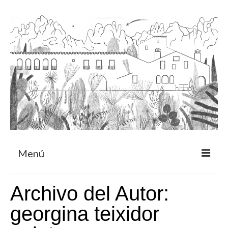
Menú
Acerca
Archivo del Autor:
Programa de residencia
georgina teixidor
CRUCERO