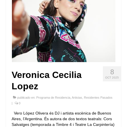
8
Veronica Cecilia
OCT 2025
Lopez
publicado en:
Programa de Residencia
,
Artistas
,
Residentes Pasados
|
0
Vero López Olivera és DJ i artista escènica de Buenos
Aires, l’Argentina. És autora de dos textos teatrals: Cors
Salvatges (temporada a Timbre 4 i Teatre La Carpintería)