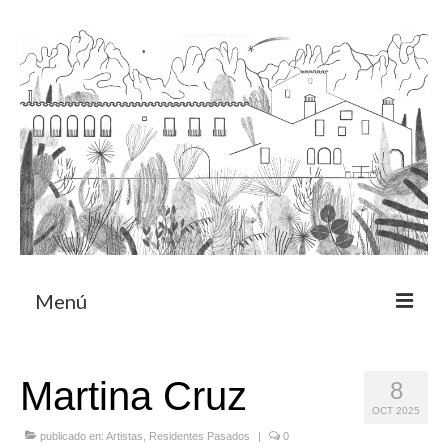
Menú
Acerca
Martina Cruz
8
Programa de residencia
OCT 2025
CRUCERO
publicado en:
Artistas
,
Residentes Pasados
|
0