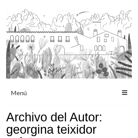
Menú
Acerca
Archivo del Autor:
Programa de residencia
georgina teixidor
CRUCERO