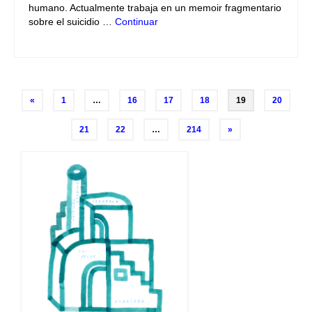
humano. Actualmente trabaja en un memoir fragmentario
sobre el suicidio …
Continuar
Navegación
«
1
…
16
17
18
19
20
de
21
22
…
214
»
entradas