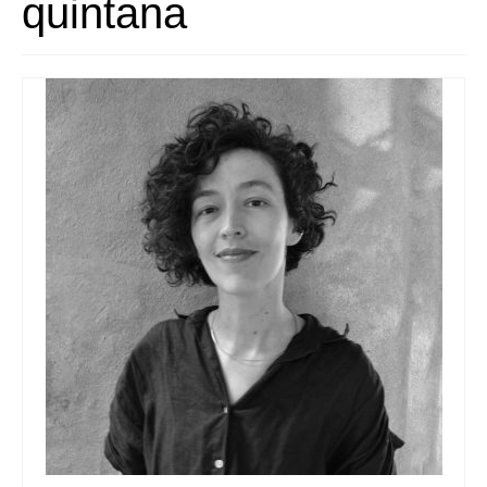
quintana
Quedate con nosotras
Archivo
Contacto
Idioma: