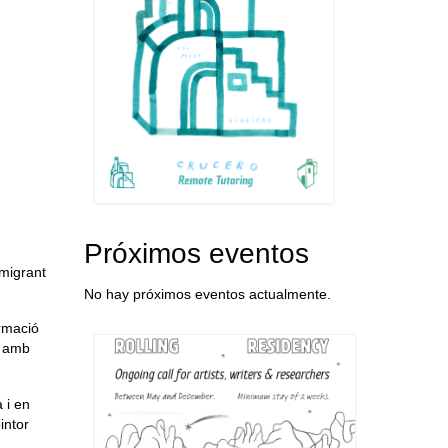
Próximos eventos
mmigrant
No hay próximos eventos actualmente.
ormació
r amb
 i en
intor