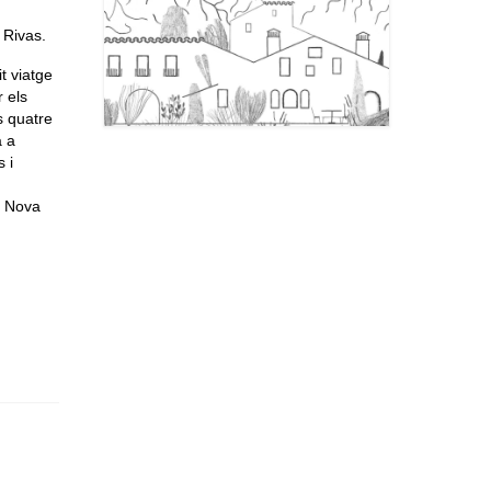
 Rivas.
t viatge
r els
s quatre
a a
 i
e Nova