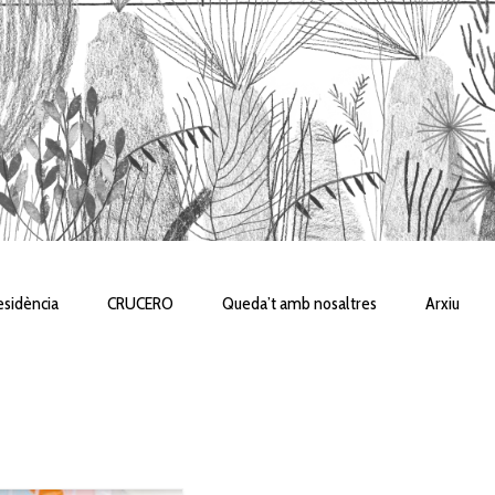
sidència
CRUCERO
Queda’t amb nosaltres
Arxiu