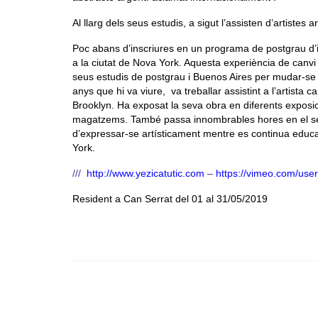
Al llarg dels seus estudis, a sigut l’assisten d’artistes
Poc abans d’inscriures en un programa de postgrau d’id
a la ciutat de Nova York. Aquesta experiència de canvi d
seus estudis de postgrau i Buenos Aires per mudar-se a 
anys que hi va viure, va treballar assistint a l’artista
Brooklyn. Ha exposat la seva obra en diferents exposicion
magatzems. També passa innombrables hores en el seu 
d’expressar-se artísticament mentre es continua educan
York.
///
http://www.yezicatutic.com
–
https://vimeo.com/us
Resident a Can Serrat del 01 al 31/05/2019