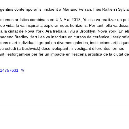
 argentins contemporanis, incloent a Mariano Ferran, Ines Raitieri i Sylvia
iomes artístics combinats en U.N.A al 2013, Yezica va realitzar un peti
e vida, la va inspirar a explorar nous horitzons. Per tant, ella va deixa
la ciutat de Nova York. Ara treballa i viu a Brooklyn, Nova York. En el
 canadenc Bradley Hart i es va inscriure en cursos de ceràmica i serigrafi
s d’art individual i grupal en diverses galeries, institucions artístiques
estudi (a Bushwick) desenvolupant i investigant diferentes formes
t i esforçant-se per fer un impacte en l’escena artística de la ciutat d
er14757631
///