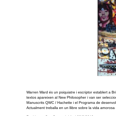
Warren Ward és un psiquiatre i escriptor establert a Bri
textos apareixen al New Philosopher i van ser selecc
Manuscrits QWC / Hachette i el Programa de desenvolu
Actualment treballa en un llibre sobre la vida amorosa 