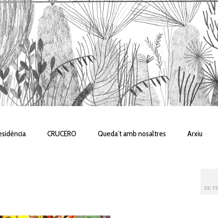
sidència
CRUCERO
Queda’t amb nosaltres
Arxiu
DE FE