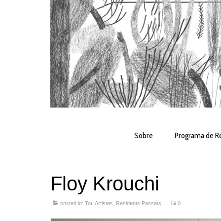
Sobre
Programa de Re
Floy Krouchi
posted in:
Tot
,
Artistes
,
Residents Passats
|
0