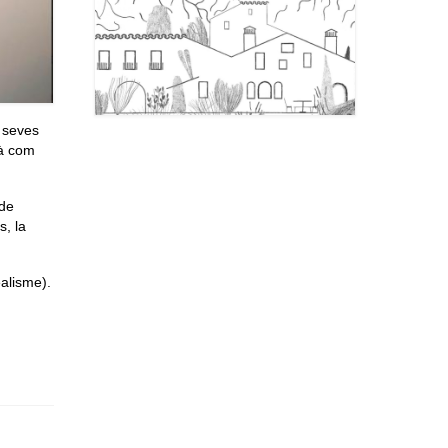
s seves
jà com
 de
s, la
ealisme).