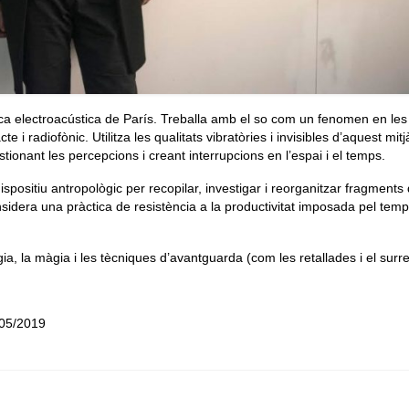
ica electroacústica de París. Treballa amb el so com un fenomen en le
te i radiofònic. Utilitza les qualitats vibratòries i invisibles d’aquest mit
tionant les percepcions i creant interrupcions en l’espai i el temps.
dispositiu antropològic per recopilar, investigar i reorganitzar fragments
 considera una pràctica de resistència a la productivitat imposada pel temp
gia, la màgia i les tècniques d’avantguarda (com les retallades i el surr
/05/2019