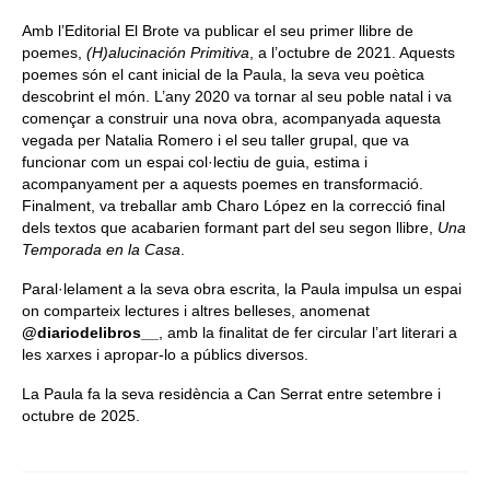
Amb l’Editorial El Brote va publicar el seu primer llibre de
poemes,
(H)alucinación Primitiva
, a l’octubre de 2021. Aquests
poemes són el cant inicial de la Paula, la seva veu poètica
descobrint el món. L’any 2020 va tornar al seu poble natal i va
començar a construir una nova obra, acompanyada aquesta
vegada per Natalia Romero i el seu taller grupal, que va
funcionar com un espai col·lectiu de guia, estima i
acompanyament per a aquests poemes en transformació.
Finalment, va treballar amb Charo López en la correcció final
dels textos que acabarien formant part del seu segon llibre,
Una
Temporada en la Casa
.
Paral·lelament a la seva obra escrita, la Paula impulsa un espai
on comparteix lectures i altres belleses, anomenat
@diariodelibros__
, amb la finalitat de fer circular l’art literari a
les xarxes i apropar-lo a públics diversos.
La Paula fa la seva residència a Can Serrat entre setembre i
octubre de 2025.