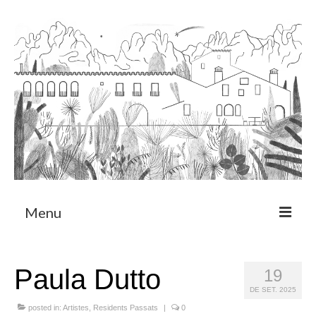
Menu
Sobre
Paula Dutto
19
Programa de Residència
DE SET. 2025
CRUCERO
posted in:
Artistes
,
Residents Passats
|
0