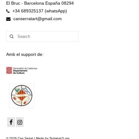
El Bruc - Barcelona España 08294
+34 689325137 (whatsApp)
canserratart@gmail.com
Search
for:
Amb el support de:
© 2026 Can Serrat | Made by Terminal-5.org