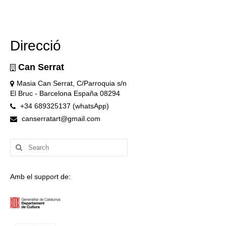
Direcció
Can Serrat
Masia Can Serrat, C/Parroquia s/n
El Bruc - Barcelona España 08294
+34 689325137 (whatsApp)
canserratart@gmail.com
Search
for:
Amb el support de: