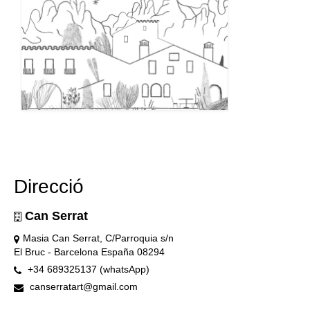
Direcció
Can Serrat
Masia Can Serrat, C/Parroquia s/n
El Bruc - Barcelona España 08294
+34 689325137 (whatsApp)
canserratart@gmail.com