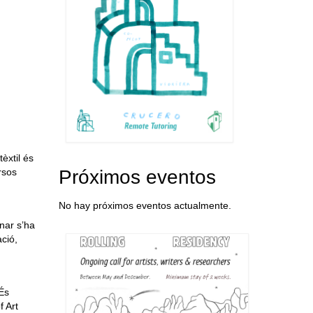
èxtil és
Próximos eventos
rsos
No hay próximos eventos actualmente.
inar s’ha
ació,
 És
f Art