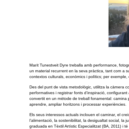
Marit Tunestveit Dyre treballa amb performance, fotograf
un material recurrent en la seva pràctica, tant com a sup
contextos culturals, econòmics i polítics; per exemple, 
Des del punt de vista metodològic, utilitza la càmera c
performatives i registrar fonts d’inspiració, configuran
convertit en un mètode de treball fonamental: camina pe
aprendre, ampliar horitzons i processar experiències.
Els seus interessos actuals inclouen el caminar, el cr
l’alimentació, la sostenibilitat, la desigualtat social, la 
graduada en Tèxtil Artístic Especialitzat (BA, 2011) i 