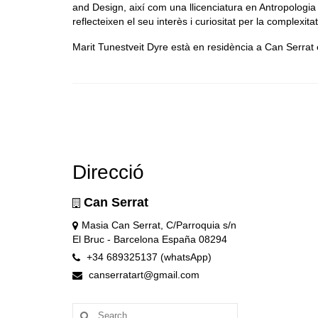
and Design, així com una llicenciatura en Antropologia
reflecteixen el seu interès i curiositat per la complexit
Marit Tunestveit Dyre està en residència a Can Serrat 
Direcció
Can Serrat
Masia Can Serrat, C/Parroquia s/n
El Bruc - Barcelona España 08294
+34 689325137 (whatsApp)
canserratart@gmail.com
Search