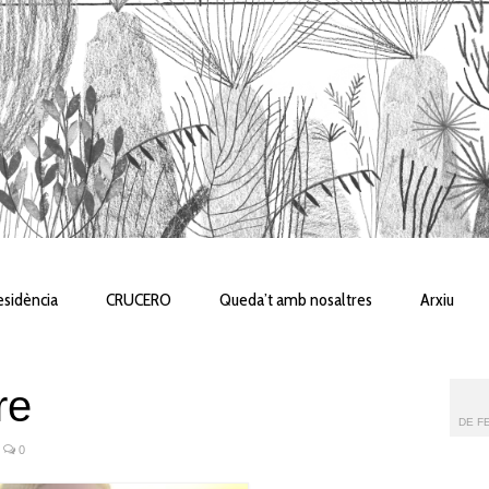
sidència
CRUCERO
Queda’t amb nosaltres
Arxiu
re
DE FE
0