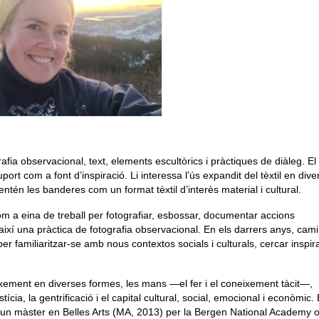
ia observacional, text, elements escultòrics i pràctiques de diàleg. El t
ort com a font d’inspiració. Li interessa l’ús expandit del tèxtil en dive
entén les banderes com un format tèxtil d’interès material i cultural.
om a eina de treball per fotografiar, esbossar, documentar accions
t així una pràctica de fotografia observacional. En els darrers anys, cam
r familiaritzar-se amb nous contextos socials i culturals, cercar inspir
eixement en diverses formes, les mans —el fer i el coneixement tàcit—,
justícia, la gentrificació i el capital cultural, social, emocional i econòmic.
té un màster en Belles Arts (MA, 2013) per la Bergen National Academy o