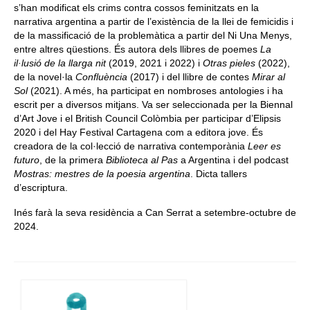
s’han modificat els crims contra cossos feminitzats en la
narrativa argentina a partir de l’existència de la llei de femicidis i
de la massificació de la problemàtica a partir del Ni Una Menys,
entre altres qüestions. És autora dels llibres de poemes
La
il·lusió de la llarga nit
(2019, 2021 i 2022) i
Otras pieles
(2022),
de la novel·la
Confluència
(2017) i del llibre de contes
Mirar al
Sol
(2021). A més, ha participat en nombroses antologies i ha
escrit per a diversos mitjans. Va ser seleccionada per la Biennal
d’Art Jove i el British Council Colòmbia per participar d’Elipsis
2020 i del Hay Festival Cartagena com a editora jove. És
creadora de la col·lecció de narrativa contemporània
Leer es
futuro
, de la primera
Biblioteca al Pas
a Argentina i del podcast
Mostras: mestres de la poesia argentina
. Dicta tallers
d’escriptura.
Inés farà la seva residència a Can Serrat a setembre-octubre de
2024.