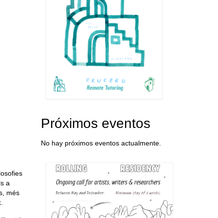
Próximos eventos
No hay próximos eventos actualmente.
losofies
ls a
es, més
.