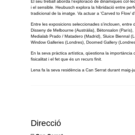
El seu treball aborda l’exploració de dinàmiques col·lec
i el sensible. Heubusch explora la hibridació entre per
tradicional de la imatge. Va actuar a ‘Carved to Flow
Entre les exposicions seleccionades s’inclouen, entre 
Disseny de Melbourne (Austràlia), Bétonsalon (París),
Medialab Prado / Matadero (Madrid), Sluice Biennal (
Window Galleries (Londres), Doomed Gallery (Londres),
En la seva pràctica artística, qüestiona la importància
fisicalitat i el fet que és un recurs finit.
Lena fa la seva residència a Can Serrat durant maig-j
Direcció