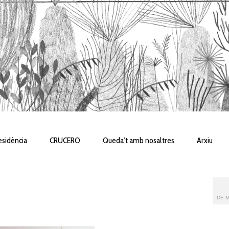
sidència
CRUCERO
Queda’t amb nosaltres
Arxiu
DE M