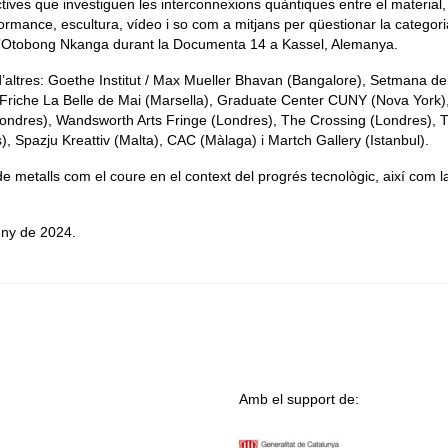
tives que investiguen les interconnexions quàntiques entre el material, l
formance, escultura, vídeo i so com a mitjans per qüestionar la categori
’ d’Otobong Nkanga durant la Documenta 14 a Kassel, Alemanya.
d’altres: Goethe Institut / Max Mueller Bhavan (Bangalore), Setmana de
 Friche La Belle de Mai (Marsella), Graduate Center CUNY (Nova York)
Londres), Wandsworth Arts Fringe (Londres), The Crossing (Londres), 
 Spazju Kreattiv (Malta), CAC (Màlaga) i Martch Gallery (Istanbul).
 de metalls com el coure en el context del progrés tecnològic, així com l
uny de 2024.
Amb el support de: