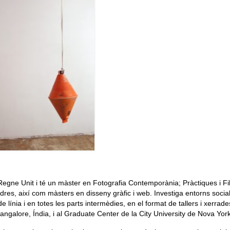
gne Unit i té un màster en Fotografia Contemporània; Pràctiques i Fi
ndres, així com màsters en disseny gràfic i web. Investiga entorns socia
de línia i en totes les parts intermèdies, en el format de tallers i xerrad
ngalore, Índia, i al Graduate Center de la City University de Nova York