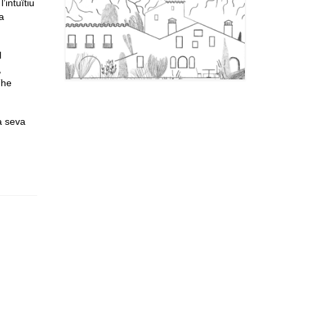
’intuïtiu
a
l
,
The
a seva