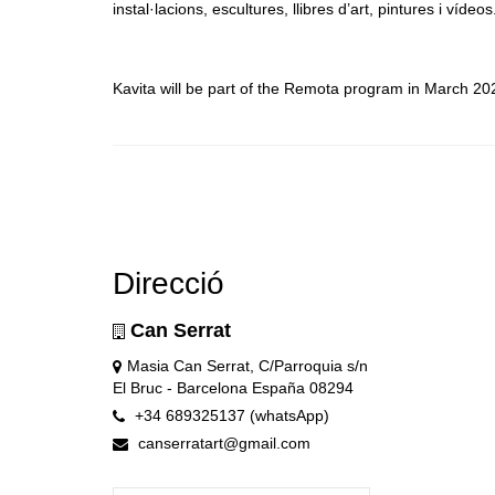
instal·lacions, escultures, llibres d’art, pintures i vídeos
Kavita will be part of the Remota program in March 20
Direcció
Can Serrat
Masia Can Serrat, C/Parroquia s/n
El Bruc - Barcelona España 08294
+34 689325137 (whatsApp)
canserratart@gmail.com