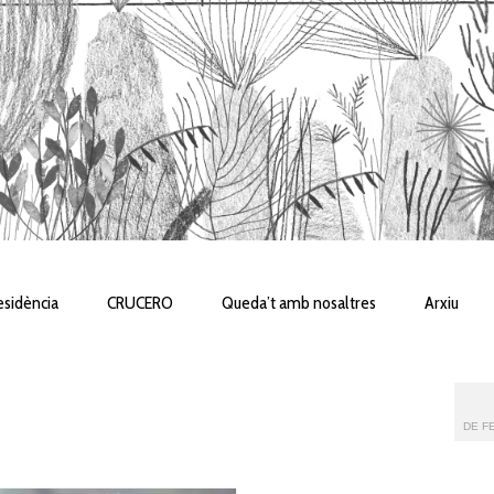
sidència
CRUCERO
Queda’t amb nosaltres
Arxiu
DE FE