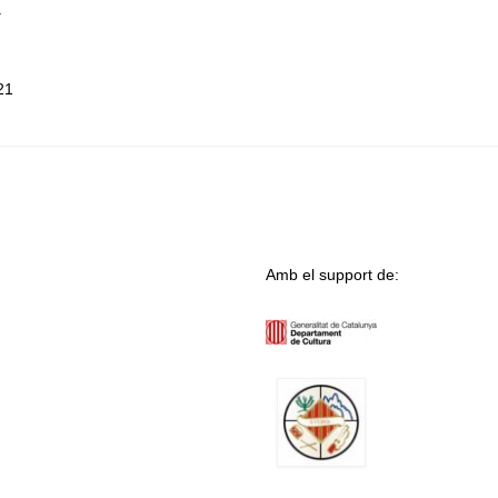
.
21
Amb el support de: