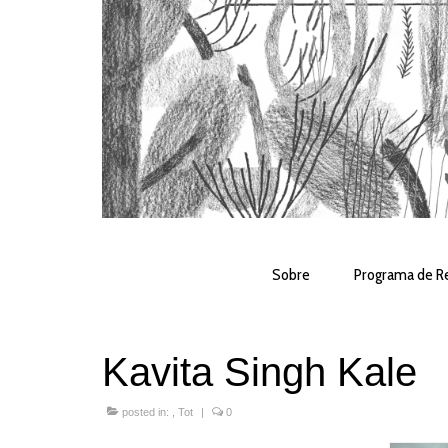
Sobre
Programa de Re
Kavita Singh Kale
posted in:
,
Tot
|
0