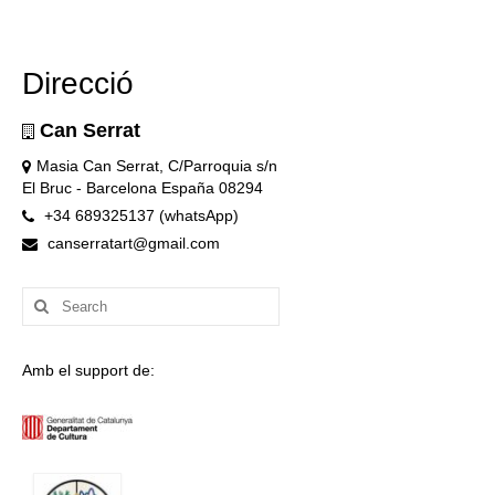
Direcció
Can Serrat
Masia Can Serrat, C/Parroquia s/n
El Bruc - Barcelona España 08294
+34 689325137 (whatsApp)
canserratart@gmail.com
Search
for:
Amb el support de: